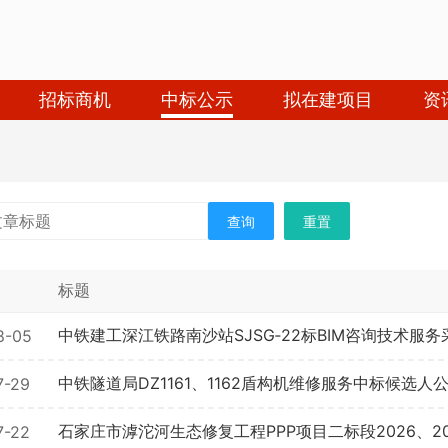
招标商机
中标公示
拟在建项目
资
查询
重置
标题
中铁建工深江铁路南沙站SJSG‑22标BIM咨询技术服
8-05
中铁隧道局DZ1161、1162盾构机维修服务中标候选人
7-29
欢迎入驻供应商
石家庄市滹沱河生态修复工程PPP项目二标段2026、
7-22