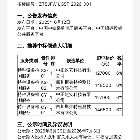
招标编号：ZTSJFW-LGSF-2026-001
一、公告发布信息
发布日期：2025年6月12日
发布平台：中国中铁采购电子商务平台、中国招标投标
公共服务平台
二、推荐中标候选人明细
包件
排
拟中标价
税
服务类别
候选单位
号
序
（元）
率
特种设备检
中正屹安科技有限
SX-
1
127000
6%
测服务
01
公司
特种设备检
四川斯弗特检测技
SX-
1
148500
6%
测服务
02
术有限公司
特种设备检
中正屹安科技有限
CY-
1
127000
6%
测服务
01
公司
特种设备检
四川斯弗特检测技
CY-
1
146500
6%
测服务
01
术有限公司
三、公示时间及异议说明
公示期：2026年6月30日至2026年7月3日
公示期内投标人及利害关系人如有异议，可提交加盖公