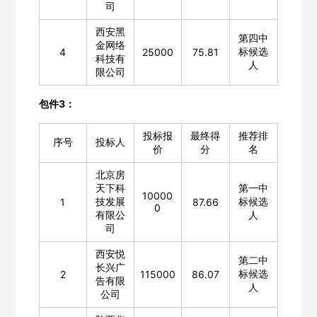
司
西安黑
第四中
欢迎入驻供应商
ဆ
金网络
标候选
4
25000
75.81
科技有
人
限公司
包件3：
公司名称
投标报
最终得
推荐排
序号
投标人
价
分
名
公司所在地
北京房
天下科
第一中
10000
请选择省市
技发展
标候选
1
87.66
0
有限公
人
司
经办人
西安悦
第二中
长兴广
标候选
2
115000
86.07
告有限
人
联系方式
公司