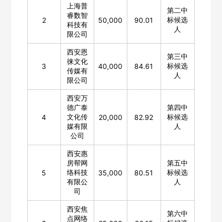
上海普
第二中
睿数智
标候选
2
50,000
90.01
科技有
人
限公司
西安恩
第三中
徕文化
标候选
3
40,000
84.61
传媒有
人
限公司
西安万
德广泰
第四中
文化传
标候选
4
20,000
82.92
媒有限
人
公司
西安惠
房帮网
第五中
络科技
标候选
5
35,000
80.51
有限公
人
司
西安焦
第六中
点网络