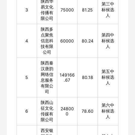
陕西华
第三中
易文化
标候选
3
75000
81.25
填写联系电话后会有服务中心的工作人员给您致电！
传播有
人
限公司
陕西多
点聚焦
第四中
信息科
标候选
4
60000
80.24
立即入驻
技有限
人
公司
陕西秦
汉唐韵
第五中
网络信
149166
标候选
5
80.18
息服务
.67
人
有限公
司
陕西山
第六中
征文化
24800
标候选
6
78.60
传媒有
0
人
限公司
西安银