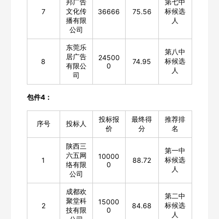
邦广告
第七中
文化传
标候选
7
36666
75.56
播有限
人
公司
东莞乐
第八中
居广告
24500
标候选
8
74.95
有限公
0
人
司
包件4：
投标报
最终得
推荐排
序号
投标人
价
分
名
陕西三
第一中
六五网
10000
标候选
1
88.72
络有限
0
人
公司
成都欢
第二中
聚堂科
15000
标候选
2
84.68
技有限
0
人