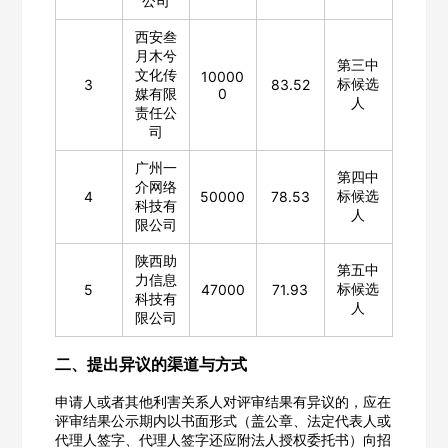
公司
西安叁
月木兮
第三中
文化传
10000
标候选
3
83.52
媒有限
0
人
责任公
司
广州一
第四中
介网络
标候选
4
50000
78.53
科技有
人
限公司
陕西助
第五中
力信息
标候选
5
47000
71.93
科技有
人
限公司
二、提出异议的渠道与方式
申请人或者其他利害关系人对评审结果有异议的，应在
评审结果公示期内以书面形式（盖公章、法定代表人或
代理人签字、代理人签字还应附法人授权委托书）向招