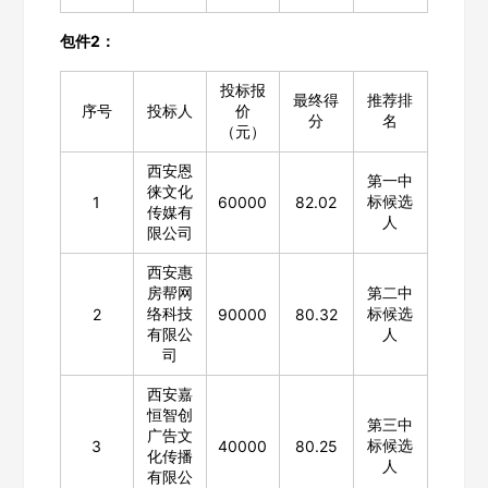
包件2：
投标报
最终得
推荐排
序号
投标人
价
分
名
（元）
西安恩
第一中
徕文化
标候选
1
60000
82.02
传媒有
人
限公司
西安惠
房帮网
第二中
络科技
标候选
2
90000
80.32
有限公
人
司
西安嘉
恒智创
第三中
广告文
标候选
3
40000
80.25
化传播
人
有限公