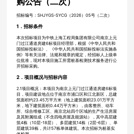
购公告（二次）
招标编号：SHJYGS-SYCG（2026）05号（二次）
1．招标条件
本次招标项目为中铁上海工程局集团有限公司南京上元
门过江通道房建6标项目经理部，根据《中华人民共和
国招标投标法》、《中华人民共和国招标投标法实施条
例》等有关法律、法规和规章的规定，经招标人上级单
位批准，现对本项目施工所需桩基检测技术服务进行公
开招标采购。
2．项目概况与招标内容
2.1项目概况：本项目为南京上元门过江通道房建6标项
目，项目建设地点位于南京市浦口区和江北新区，总建
筑面积约23.45万平方米（地上建筑面积23.01万平方
米，地下建筑面积0.44万平方米），由客整所、动车
所、综合维修工区、南京北站四个区域的生产生活房屋
及其附属组成（不含四电房屋及能源站），其中高层建
筑4栋（10层-18层）、多层建筑14栋（2层-6层）、单
层建筑39栋，共计57栋单体建筑。本次招标为桩基实
体检测。