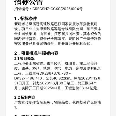
招标公告
招标编号：CRECSH7-GGXC(2026)004号
1．招标条件
新建潍坊至宿迁高速铁路已获国家发展改革委批复建
设，项目业主为津秦铁路客运专线有限公司。项目资本
金由国铁集团、山东省、江苏省共同出资，其余资金为
国内银行贷款，资金已全部落实。现阶段广告宣传制作
安装服务已具备采购条件，现开展公开招标采购。
2．项目概况与招标内容
2.1 项目概况
工程地处山东省临沂市兰陵县、郯城县。施工涵盖迁
改、路基、桥涵、轨道、信号、电力、房屋及临时配套
工程。正线里程DK286+376.780～
DK327+198.410，全长40.822km。标段2023年12月
31日开工，计划2028年6月30日竣工，总工期54个
月，实际开工日期2025年1月，工程造价38.34亿元。
2.2 招标内容
广告宣传制作安装服务，物资品类、包件划分详见附表
1。