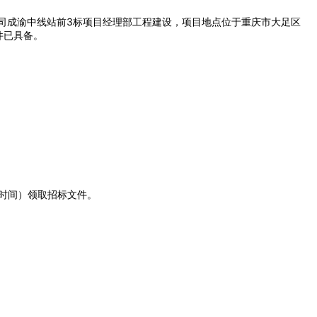
司成渝中线站前3标项目经理部工程建设，项目地点位于重庆市大足区
欢迎入驻供应商
件已具备。
公司所在地
请选择省市
联系方式
（北京时间）领取招标文件。
填写联系电话后会有服务中心的
立即入驻