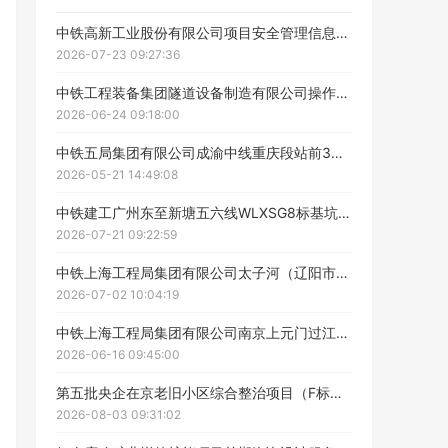
中铁高新工业股份有限公司项目安全管理信息化系统服务项目采购招标公告
ဆ
2026-07-23 09:27:36
中铁工程装备集团隧道设备制造有限公司操作手（专用设备）、维保工、辅助工等外协服务公开招标公告
2026-06-24 09:18:00
中铁五局集团有限公司成渝中线重庆段站前3标项目经理部砂石料运输招标采购公告
2026-05-21 14:49:08
中铁建工广州东至新塘五六线WLXSG8标基坑及营业线安全监测工程招标公告
2026-07-21 09:22:59
中铁上海工程局集团有限公司太子河（辽阳市段）防洪提升工程材料与质量委托检测服务公开招标采购招标公告
2026-07-02 10:04:19
工作人员给您致电！
中铁上海工程局集团有限公司南京上元门过江通道房建6标项目经理部试验检测技术服务招标采购招标公告
2026-06-16 09:45:00
第五批央企在京老旧小区综合整治项目（F标包四十九）全过程工程咨询招标公告
2026-08-03 09:31:02