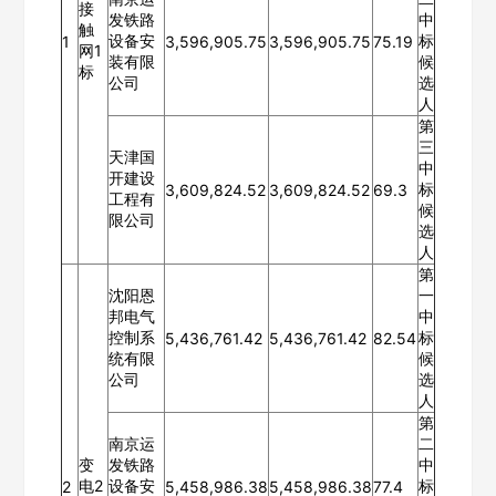
接
发铁路
中
触
设备安
标
1
3,596,905.75
3,596,905.75
75.19
网1
装有限
候
标
公司
选
人
第
三
天津国
中
开建设
标
3,609,824.52
3,609,824.52
69.3
工程有
候
限公司
选
人
第
沈阳恩
一
邦电气
中
控制系
标
5,436,761.42
5,436,761.42
82.54
统有限
候
公司
选
人
第
南京运
二
变
发铁路
中
电2
设备安
标
2
5,458,986.38
5,458,986.38
77.4