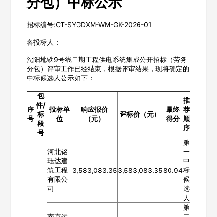
分包）中标公示
招标编号:CT-SYGDXM-WM-GK-2026-01
各投标人：
沈阳地铁9号线二期工程供电系统集成公开招标（劳务
分包）评审工作已经结束，根据评审结果，现将确定的
中标候选人公示如下：
包
推
件/
序
投标单
响应报价
最终
荐
标
评标价（元）
号
位
（元）
得分
顺
段
序
号
第
河北铭
一
珏达建
中
筑工程
标
3,583,083.35
3,583,083.35
80.94
有限公
候
司
选
人
第
南京运
二