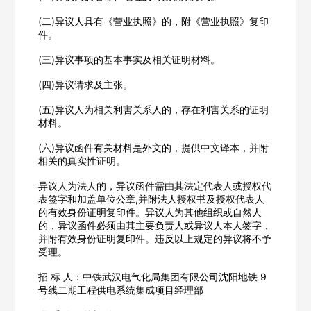
(二)异议人具有《营业执照》的，附《营业执照》复印
件。
公司所在地
(三)异议事项的基本事实及相关证明材料。
请选择省市
(四)异议请求及主张。
经办人
(五)异议人为相关利害关系人的，存在利害关系的证明
材料。
(六)异议函件有关材料是外文的，提供中文译本，并附
联系方式
相关的真实性证明。
异议人为法人的，异议函件需由其法定代表人或授权代
表签字和加盖单位公章,并附法人授权书及授权代表人
填写联系电话后会有服务中心的工作人员给您致电！
的有效身份证明复印件。异议人为其他组织或自然人
的，异议函件必须由其主要负责人或异议人本人签字，
并附有效身份证明复印件。违反以上规定的异议将不予
受理。
立即入驻
招 标 人：中铁武汉电气化局集团有限公司沈阳地铁 9
号线二期工程供电系统集成项目经理部