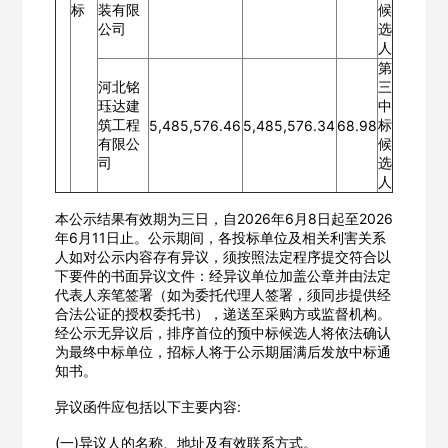
标
装有限
候
公司
选
人
第
河北铭
三
珏达建
中
筑工程
标
5,485,576.46
5,485,576.34
68.98
有限公
候
司
选
人
本公示结果有效期为三日，自2026年6月8日起至2026
年6月11日止。公示期间，各投标单位及相关利害关系
人如对公示内容存有异议，须按照法定程序提交符合以
下要件的书面异议文件：经异议单位加盖公章并由法定
代表人亲笔签署（如为委托代理人签署，须同步提供经
欢迎入驻供应商
合法公证的授权委托书），递送至采购方或监督机构。
ဆ
经公示无异议后，排序首位的预中标候选人将依法确认
为最终中标单位，招标人将于公示期届满后发放中标通
知书。
异议函件应包括以下主要内容:
公司名称
(一)异议人的名称、地址及有效联系方式。