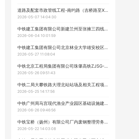
道路及配套市政管线工程-南约路（吉桥路至X198）项目道路、排水工程劳务分包中标公示
ဆ
2026-05-07 14:04:30
中铁建工集团有限公司新建兰州至张掖三四线铁路武威至张掖段站房工程LZX-WZ-ZF标段防水工程劳务分包成交候选人公示
2026-06-04 10:01:59
中铁建工集团有限公司北京林业大学雄安校区第二组团项目(一标段)施工总承包通风空调及防排烟劳务分包工程中标候选人公示
2026-05-27 11:08:04
中铁北京工程局集团有限公司珠肇高铁ZJSG-3标项目经理部桥下防护栅栏劳务分包工程中标候选人公示
2026-05-26 09:51:43
中铁二局大攀铁路大理北站站场及相关工程项目经理部大理北站站台雨水管沟及检查井工程劳务分包招标中标候选人公示
2026-05-25 14:17:56
工作人员给您致电！
中铁广州局马宫现代渔业产业园区基础设施建设项目（一期）综合施工工程劳务分包中标候选人公示
2026-06-26 09:46:56
中铁宝桥（扬州）有限公司厂内废钢整理劳务协作评标结果公示
2026-05-22 14:03:08