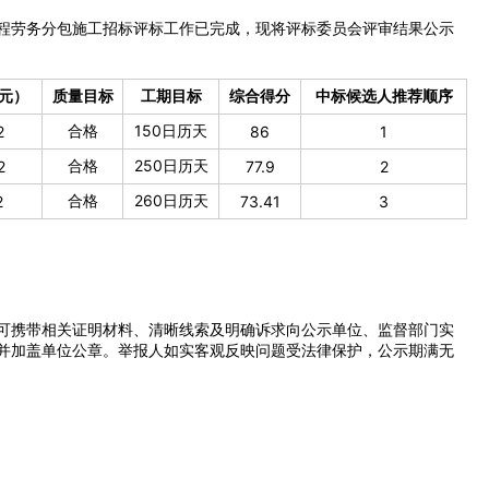
程劳务分包施工招标评标工作已完成，现将评标委员会评审结果公示
欢迎入驻供应商
元）
质量目标
工期目标
综合得分
中标候选人推荐顺序
合格
150日历天
2
86
1
公司所在地
合格
250日历天
2
77.9
2
请选择省市
合格
260日历天
2
73.41
3
联系方式
可携带相关证明材料、清晰线索及明确诉求向公示单位、监督部门实
并加盖单位公章。举报人如实客观反映问题受法律保护，公示期满无
填写联系电话后会有服务中心的
立即入驻