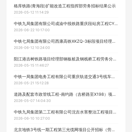
填写联系电话后会有服务中心的工作人员给您致电！
格库铁路(青海段)扩能改造工程指挥部劳务招标结果公示
2026-05-12 11:14:29
中铁九局集团有限公司成渝中线铁路重庆段站房工程CYCQZF-2标项目附属房屋装饰装修工程劳务分包中标候选人公示
2026-06-22 10:17:00
立即入驻
中铁七局集团有限公司西康高铁XKZQ-3标段项目经理部柞水西站站台装修工程劳务招标中标候选人公示
2026-06-12 10:24:00
阳江港吉树铁路项目经理部钢板桩及钢栈桥工程劳务分包施工招标中标候选人公示
2026-05-15 11:46:27
中铁一局集团电务工程有限公司重庆轨道交通3号线车站墙砖等设施专项维修委外项目劳务分包中标候选人公示
2026-05-21 15:12:28
道路及配套市政管线工程-南约路（吉桥路至X198）项目道路、排水工程劳务分包中标公示
2026-05-07 14:04:30
中铁九局集团第二工程有限公司沈吉水害整治工程项目西阳隧道劳务工程中标候选人公示
2026-06-10 10:27:00
北京地铁3号线一期工程第三光缆网项目公开招标（劳务分包）中标候选人公示