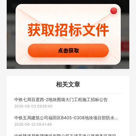
经办人
联系方式
填写联系电话后会有服务中心的工作人员给您致电！
立即入驻
相关文章
中铁七局百度西-2地块围墙大门工程施工招标公告
2026-08-03 09:25:40
中铁五局建筑公司福田区B405-0308地块项目部防水工程招标公告
2026-06-22 09:41:46
中铁隧道局集团建设有限公司玉浦高速公路服务区项目装饰装修工程招标公告