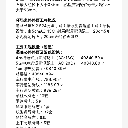
石最大粒径不大于37.5m，底基层级配砂砾最大粒径不
大于53mm。
环场道路路面工程概况
道路长度约2.524公里，路面按照沥青混凝土路面结构
设置，由5cmAC-13C+封层的沥青混凝土，20cm5%
水泥稳定碎石，20cm天然砂砾组成。
主要工程数量（暂定）
灞临公路路面及沿线设施：
4㎝细粒式沥青混凝土（AC-13C）：40840.89㎡
5㎝中粒式沥青混凝土（AC-20C）：40840.89㎡
1cm厚热沥青：40840.89㎡
粘层油：40840.89㎡
车行道中心线：788.96㎡
车行道边缘线：1185.93㎡
车行道双黄线：889.28㎡
单柱式标志：13套
限速标志：5套
解除限速标志：1套
线形诱导标志：32套
急转弯标志：6套
上下陡坡标牌：5套