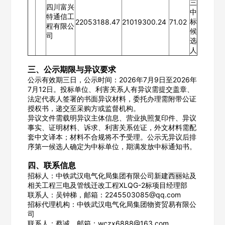
三
四川富兴
中
特通信工
标
22053188.47
21019300.24
71.02
程有限公
候
司
选
立即入驻
人
三、公示期限与异议要求
公示有效期三日，公示时间：2026年7月9日至2026年
7月12日。投标单位、利害关系人有异议需提交盖章、
法定代表人签署的书面异议材料，委托办理需附带公证
授权书，递交至采购方或监督机构。
异议文件需载明异议主体信息、营业执照复印件、异议
事实、证明材料、诉求、利害关系佐证，外文材料需配
套中文译本；材料不合规将不予受理。公示无异议后排
序第一候选人确定为中标单位，期满发放中标通知书。
四、联系信息
招标人：中铁武汉电气化局集团有限公司新建西丽站及
相关工程三电及管线迁改工程XLQG-2标项目经理部
联系人：吴钟梯，邮箱：2245503085@qq.com
招标代理机构：中铁武汉电气化局集团物资贸易有限公
司
联系人：蔡诚，邮箱：wczx6888@163.com