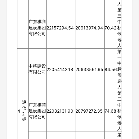
欢迎入驻供应商
ဆ
人
第
三
广东祺商
中
建设集团
标
22157294.54
20913974.94
70.42
公司名称
有限公司
候
选
人
第
一
公司所在地
中
中移建设
标
22054142.18
20633561.95
84.56
请选择省市
有限公司
候
选
经办人
人
第
二
通
广东祺商
中
信
建设集团
标
4
22032131.90
20797272.35
74.68
联系方式
2
有限公司
候
标
选
人
填写联系电话后会有服务中心的工作人员给您致电！
第