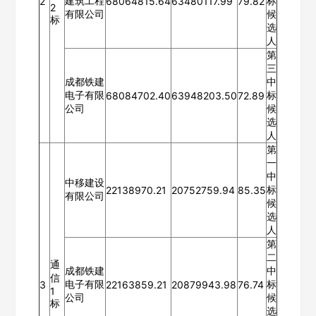
建筑工程
标
2
68064815.64
63480117.99
79.82
2
有限公司
候
标
选
人
第
三
成都铁建
中
电子有限
标
68084702.40
63948203.50
72.89
公司
候
选
人
第
一
中
中移建设
标
22138970.21
20752759.94
85.35
有限公司
候
选
人
第
二
通
成都铁建
中
信
电子有限
标
3
22163859.21
20879943.98
76.74
1
公司
候
标
选