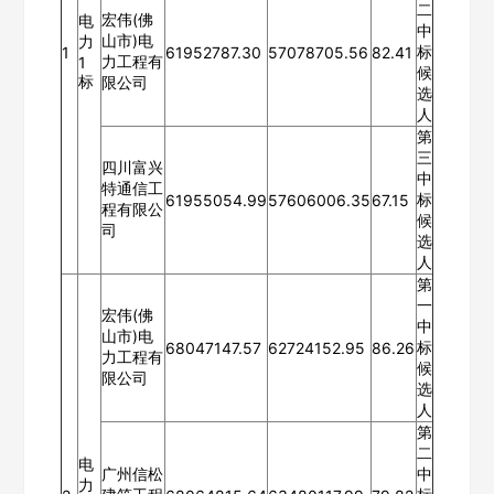
二
宏伟(佛
电
中
山市)电
力
标
1
61952787.30
57078705.56
82.41
力工程有
1
候
标
限公司
选
人
第
三
四川富兴
中
特通信工
标
61955054.99
57606006.35
67.15
程有限公
候
司
选
人
第
一
宏伟(佛
中
山市)电
标
68047147.57
62724152.95
86.26
力工程有
候
限公司
选
人
第
二
电
广州信松
中
力