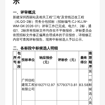
示
一、评审概况
新建深圳西丽站及相关工程“三电”及管线迁改工程
（XLQG-2标）劳务分包招标（招标编号:CJ-XLLW-
WM-GK-2026-01）评审工作已完成。电力1、2标，通
信1、2标所有投标文件均存在不平衡报价，评标委员会
依照招标文件修正偏离合理成本的子目报价，详细修正
内容可查阅评标报告。现将中标候选人予以公示。
二、各标段中标候选人明细
包
推
序
件
响应报价
最终
荐
投标单位
评标价（元）
号
标
（元）
得分
顺
段
序
第
一
广州信松
中
建筑工程
标
61927112.97
57793713.81
83.58
有限公司
候
选
人
第