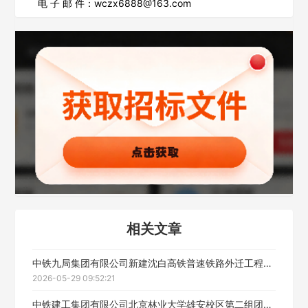
欢迎入驻供应商
ဆ
电 子 邮 件：wczx6888@163.com
公司名称
公司所在地
请选择省市
经办人
相关文章
联系方式
中铁九局集团有限公司新建沈白高铁普速铁路外迁工程人行步道板与硬化面工程劳务分包中标候选人公示
2026-05-29 09:52:21
填写联系电话后会有服务中心的工作人员给您致电！
中铁建工集团有限公司北京林业大学雄安校区第二组团项目(一标段)施工总承包通风空调及防排烟劳务分包工程中标候选人公示