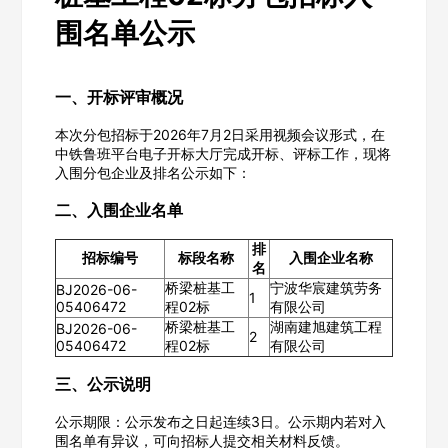
围名单公示
一、开标评审概况
本次分包招标于2026年7月2日采用视频会议形式，在
中铁鲁班平台电子开标大厅完成开标、评标工作，现将
入围分包企业及排名公示如下：
二、入围企业名单
排
招标编号
标段名称
入围企业名称
名
桥梁桩基工
宁波华宸建筑劳务
BJ2026-06-
1
05406472
程02标
有限公司
桥梁桩基工
湖南建旭建筑工程
BJ2026-06-
2
05406472
程02标
有限公司
三、公示说明
公示期限：公示发布之日起连续3日。公示期内若对入
围名单有异议，可向招标人提交相关材料反馈。