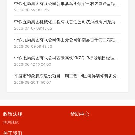
中铁七局集团有限公司新丰县马头镇军三村农副产品综合加工基地项目经理部临建2工程劳务分包施工招标中标候选人公示
2026-06-29 10:07:51
中铁五局集团机械化工程有限责任公司沈海线漳州龙海至诏安段扩容工程A4合同段项目桥梁桩基工程02标劳务分包中标候选人公示
2026-07-07 09:48:05
中铁九局集团有限公司佛山分公司郁南县百千万工程项目经理部郁南县连滩镇典型镇工程沥青标段1劳务分包中标候选人公示
2026-06-09 09:42:36
中铁七局集团有限公司西康高铁XKZQ-3标段项目经理部柞水西站站台装修工程劳务招标中标候选人公示
2026-06-12 10:24:00
平度市印象胶东建设项目一期工程H4区装饰装修劳务分包工程中标候选人公示
2026-05-20 11:50:07
政策法规
帮助中心
使用规范
关于我们