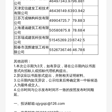
46497343.97
96.88
1
公司
天津宏信建发工程技术
46436149.63
93.94
2
有限公司
江苏万成钢构科技有限
49904725.7
79.88
3
公司
上海通涵建筑工程有限
50580875.8
78.68
4
公司
江苏瑞成建筑科技有限
51545269.23
67.42
5
公司
阳春市茂辉建筑工程有
55267367.46
46.78
6
限公司
其他说明：
欢迎入驻供应商
ဆ
1.本次公示期为3天，如有异议，请在公示期内以书面
形式向招标人或招标代理机构提出。
2.异议应以书面形式提出，并附相关证明材料。
3.公示期内如无异议，公示结束后将确定第一中标候选
人为最终成交人。
公司名称
4.公示时间与公示发布时间不一致的按照发布时间顺
延。
一、投诉邮箱:qjygsjc@126.com
公司所在地