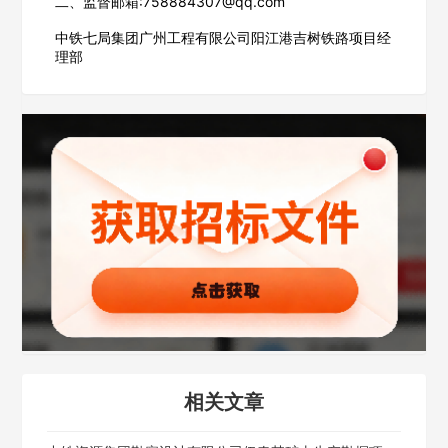
二、监督邮箱:758884307@qq.com
请选择省市
中铁七局集团广州工程有限公司阳江港吉树铁路项目经
理部
经办人
联系方式
填写联系电话后会有服务中心的工作人员给您致电！
立即入驻
相关文章