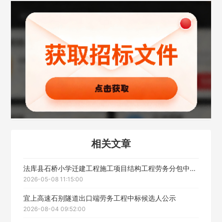
公司名称
公司所在地
请选择省市
经办人
相关文章
联系方式
法库县石桥小学迁建工程施工项目结构工程劳务分包中标候选人公示
2026-05-08 11:15:00
宜上高速石别隧道出口端劳务工程中标候选人公示
填写联系电话后会有服务中心的工作人员给您致电！
2026-08-04 09:52:00