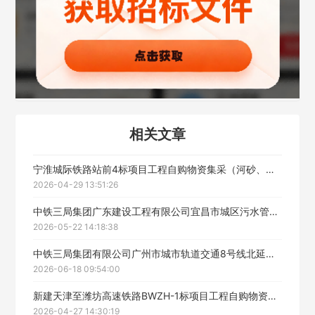
联系方式
填写联系电话后会有服务中心的工作人员给您致电！
相关文章
立即入驻
宁淮城际铁路站前4标项目工程自购物资集采（河砂、碎石）中标公示
2026-04-29 13:51:26
中铁三局集团广东建设工程有限公司宜昌市城区污水管网补短板攻坚战项目工程自购物资集采（紫外光固化玻璃纤维软管）中标候选人公示
2026-05-22 14:18:38
中铁三局集团有限公司广州市城市轨道交通8号线北延段支线工程集采物资采购(防水材料))中标结果公示
2026-06-18 09:54:00
新建天津至潍坊高速铁路BWZH-1标项目工程自购物资集采中标结果公示
2026-04-27 14:30:19