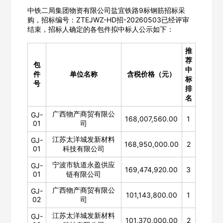
中铁二局集团物资有限公司盐宜铁路9标钢筋招标采
购，招标编号：ZTEJWZ-HD招-20260503已经评审
结束，招标人确定的各包件拟中标人公示如下：
推
荐
包
中
件
单位名称
含税价格（元）
标
号
排
名
广西物产商贸有限公
GJ-
168,007,560.00
1
01
司
江苏太洋城发新材料
GJ-
168,950,000.00
2
01
科技有限公司
宁波市轨道永盈供应
GJ-
169,474,920.00
3
01
链有限公司
广西物产商贸有限公
GJ-
101,143,800.00
1
02
司
江苏太洋城发新材料
GJ-
101,370,000.00
2