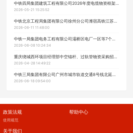
中铁四局集团建筑工程有限公司2026年度电缆物资框架协议采购招标中标候选人公示
2026-05-21 15:25:52
中铁北京工程局集团有限公司徐州分公司潍宿高铁江苏段站前2标项目经理部粉煤灰物资采购招标中标候选人公示
2026-06-11 11:48:00
中铁一局集团电务工程有限公司灞桥区电厂一区等7个老旧小区改造（EPC）项目自购物资招标采购（外墙涂料、防水漆，预拌干混砂浆、保温材料）中标候选人公示
2026-06-08 10:24:34
重庆绕城西环项目经理部中空锚杆、过轨管物资采购招标中标候选人公示
2026-04-28 14:49:22
中铁三局集团有限公司广州市城市轨道交通8号线北延段支线工程集采物资采购(防水材料))中标结果公示
2026-06-18 09:54:00
政策法规
帮助中心
使用规范
关于我们