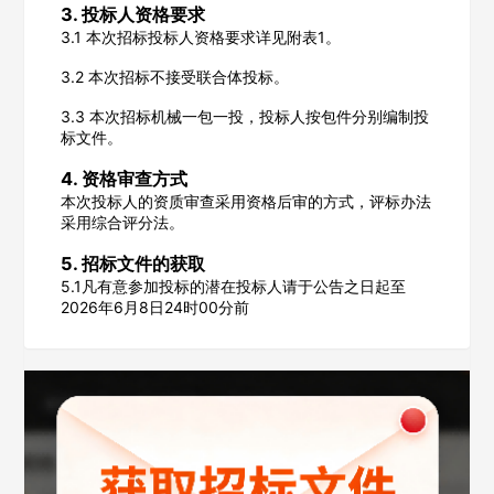
3. 投标人资格要求
3.1 本次招标投标人资格要求详见附表1。
3.2 本次招标不接受联合体投标。
3.3 本次招标机械一包一投，投标人按包件分别编制投
标文件。
欢迎入驻供应商
ဆ
4. 资格审查方式
本次投标人的资质审查采用资格后审的方式，评标办法
采用综合评分法。
5. 招标文件的获取
公司名称
5.1凡有意参加投标的潜在投标人请于公告之日起至
2026年6月8日24时00分前
公司所在地
请选择省市
经办人