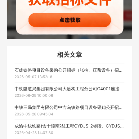
联系方式
填写联系电话后会有服务中心的工作人员给您致电！
相关文章
立即入驻
石雄铁路项目设备采购公开招标（张拉、压浆设备）招标公告
2026-05-07 13:52:18
中铁隧道局集团有限公司大盾构工程分公司G4001连接线工程1标项目双头砂浆运输车采购公开招标公告
2026-06-29 10:00:06
中铁三局集团有限公司中吉乌铁路项目设备采购公开招标文件（轮胎挖掘机）招标公告
2026-05-28 09:45:04
成渝中线铁路(含十陵南站)工程CYDJS-2标段、CYDJS-4标段真空卸污设备、配电箱包件采购招标公告
2026-04-28 14:07:30