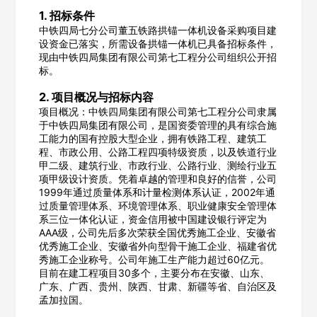
1. 招标条件
中铁四局七分公司董五铁路拱锚一体机设备采购项目建
设资金已落实，所需设备拱锚一体机已具备招标条件，
现由中铁四局集团有限公司第七工程分公司组织公开招
标。
2. 项目概况与招标内容
项目概况：中铁四局集团有限公司第七工程分公司隶属
于中铁四局集团有限公司，是国资委管理的具有综合施
工能力的国有控股大型企业，拥有铁路工程、建筑工
程、市政公用、公路工程四项特级资质，以及铁道行业
甲二级、建筑行业、市政行业、公路行业、测绘行业五
项甲级设计资质。凭着卓越的管理和良好的信誉，公司
1999年通过质量体系和计量检测体系认证，2002年通
过质量管理体系、环境管理体系、职业健康安全管理体
系三位一体化认证，资金信用被中国建设银行评定为
AAA级，公司先后多次荣获全国优秀施工企业、安徽省
优秀施工企业、安徽省外向型骨干施工企业、福建省优
秀施工企业称号。公司年施工生产能力超过60亿元。
目前在建工程项目30多个，主要分布在安徽、山东、
广东、广西、贵州、陕西、甘肃、新疆等省、自治区及
孟加拉国。