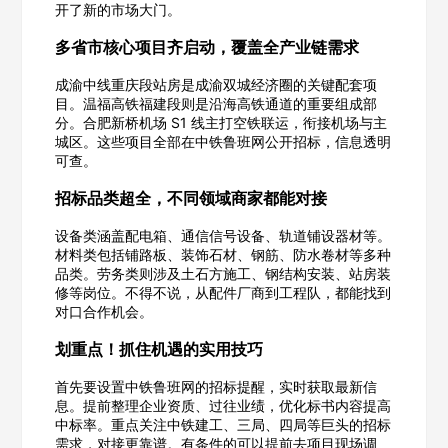
开了新的市场大门。
多省市核心项目齐启动，覆盖全产业链需求
成渝中线重庆段站房是成渝双城经济圈的关键配套项
目。温福高铁福建段则是沿海高铁通道的重要组成部
分。合肥新桥机场 S1 线主打空铁联运，衔接机场与主
城区。这些项目全部在中铁鲁班网公开招标，信息透明
可查。
招标品类超全，不同领域商家都能对接
设备类涵盖配电箱、通信信号设备、轨道铺设器材等。
材料类包括铺路板、装饰石材、钢筋、防水卷材等多种
品类。劳务类则涉及土石方施工、钢结构安装、站房装
欢迎入驻供应商
ဆ
修等岗位。不得不说，从配件厂商到工程队，都能找到
对口合作机会。
划重点！抓住机遇的实用技巧
首先要设置中铁鲁班网的招标提醒，实时获取最新信
公司名称
息。提前整理企业资质、过往业绩，优化标书内容提高
中标率。重点关注中铁建工、三局、四局等巨头的招标
需求，对接更靠谱。有条件的可以提前去项目现场调