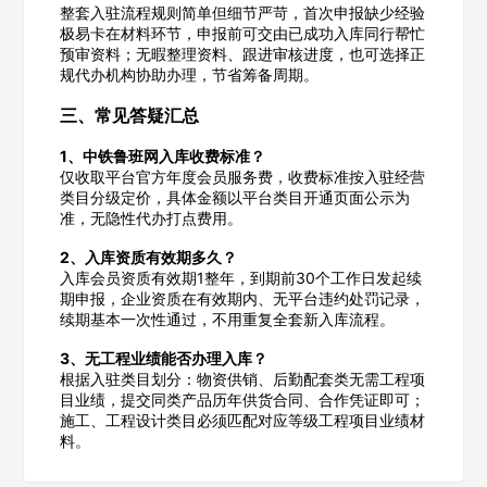
整套入驻流程规则简单但细节严苛，首次申报缺少经验
极易卡在材料环节，申报前可交由已成功入库同行帮忙
预审资料；无暇整理资料、跟进审核进度，也可选择正
规代办机构协助办理，节省筹备周期。
公司名称
三、常见答疑汇总
1、中铁鲁班网入库收费标准？
仅收取平台官方年度会员服务费，收费标准按入驻经营
公司所在地
类目分级定价，具体金额以平台类目开通页面公示为
准，无隐性代办打点费用。
请选择省市
2、入库资质有效期多久？
经办人
入库会员资质有效期1整年，到期前30个工作日发起续
期申报，企业资质在有效期内、无平台违约处罚记录，
续期基本一次性通过，不用重复全套新入库流程。
3、无工程业绩能否办理入库？
联系方式
根据入驻类目划分：物资供销、后勤配套类无需工程项
目业绩，提交同类产品历年供货合同、合作凭证即可；
施工、工程设计类目必须匹配对应等级工程项目业绩材
料。
填写联系电话后会有服务中心的工作人员给您致电！