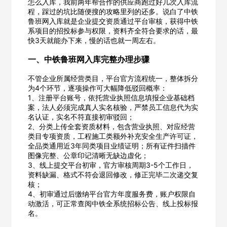
怎么入库，我前两年帮合作的供应商跑过好几次入库流
程，踩过的坑比随便搜的攻略里列的还多。说白了中铁
鲁班网入库就是企业提交资质通过平台审核，获得中铁
系项目的招投标参与权限，资料齐全符合要求的话，最
快3天就能办下来，慢的话也就一周左右。
一、中铁鲁班网入库完整办理步骤
不管企业所属经营类目，平台官方流程统一，整体拆分
为4个环节，逐项操作可大幅降低驳回概率：
1、注册平台账号，依托营业执照信息填报企业基础档
案，法人必须完成真人实名核验，严禁员工信息代为实
名认证，实名不符直接初审驳回；
2、分类上传全套资质材料，包含营业执照、对应经营
类目专项资质，工程施工类额外补充安全生产许可证，
全品类通用近3年同类项目业绩证明；所有证件扫描件
图像完整、公章印记清晰无缺边虚化；
3、线上提交平台初审，官方审核周期3-5个工作日，
资料缺漏、格式不符会退回修改，修正完毕二次递交复
核；
4、初审通过后缴纳平台官方年度服务费，账户权限自
动激活，可正常查阅中铁全系统招标公告、线上投标报
名。