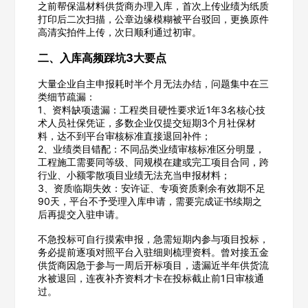
之前帮保温材料供货商办理入库，首次上传业绩为纸质
打印后二次扫描，公章边缘模糊被平台驳回，更换原件
高清实拍件上传，次日顺利通过初审。
二、入库高频踩坑3大要点
大量企业自主申报耗时半个月无法办结，问题集中在三
类细节疏漏：
1、资料缺项遗漏：工程类目硬性要求近1年3名核心技
术人员社保凭证，多数企业仅提交短期3个月社保材
料，达不到平台审核标准直接退回补件；
2、业绩类目错配：不同品类业绩审核标准区分明显，
工程施工需要同等级、同规模在建或完工项目合同，跨
行业、小额零散项目业绩无法充当申报材料；
3、资质临期失效：安许证、专项资质剩余有效期不足
90天，平台不予受理入库申请，需要完成证书续期之
后再提交入驻申请。
不急投标可自行摸索申报，急需短期内参与项目投标，
务必提前逐项对照平台入驻细则梳理资料。曾对接五金
供货商因急于参与一周后开标项目，遗漏近半年供货流
水被退回，连夜补齐资料才卡在投标截止前1日审核通
过。
欢迎入驻供应商
ဆ