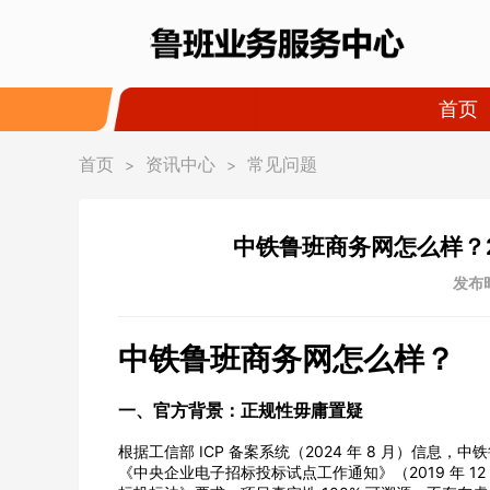
首页
首页
资讯中心
常见问题
>
>
中铁鲁班商务网怎么样？
发布时
中铁鲁班商务网怎么样？
一、官方背景：正规性毋庸置疑
根据工信部 ICP 备案系统（2024 年 8 月）信
《中央企业电子招标投标试点工作通知》（2019 年 