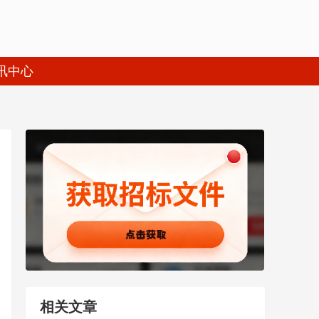
讯中心
相关文章