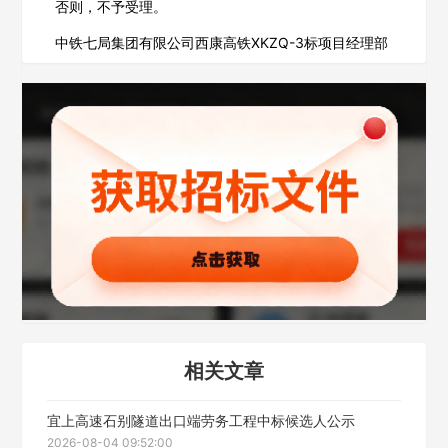
否则，不予受理。
欢迎入驻供应商
ဆ
中铁七局集团有限公司西康高铁XKZQ-3标项目经理部
公司名称
公司所在地
请选择省市
经办人
相关文章
联系方式
宜上高速石别隧道出口端劳务工程中标候选人公示
填写联系电话后会有服务中心的工作人员给您致电！
2026-08-04 09:52:00