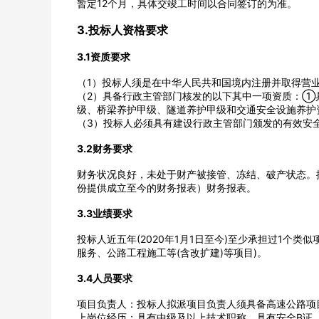
暂定12个月，具体交竣工时间以合同签订的为准。
3.投标人资格要求
3.1资质要求
（1）投标人须是在中华人民共和国境内注册并取得营
公司名称
（2）具备行政主管部门核发的以下其中一项资质：①
级、桥梁养护甲级、隧道养护甲级和交通安全设施养护
（3）投标人必须具有建设行政主管部门颁发的有效安
3.2财务要求
经办人
财务状况良好，未处于财产被接管、冻结、破产状态。提
份提供成立至今的财务报表）财务报表。
3.3业绩要求
投标人近五年(2020年1月1日至今)至少承担过1个
服务、公路工程施工等(含改扩建)等项目)。
3.4人员要求
项目负责人：投标人拟派项目负责人须具备高速公路项
上岗位经历；具有中级及以上技术职称，具有安全B证