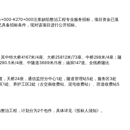
000-K270+000注浆缺陷整治工程专业服务招标，项目资金已落
已具备招标条件，现对该项目进行公开招标。
，其中特大桥4167米/4座、大桥25812米/73座、中桥298米/4座；隧
6290.5米/4座、中隧道3669米/5座；涵洞147道。全线桥隧比
道，天桥24座，通信监控分中心1处，隧道管理站5处，服务区3处
区1处、养护工区2处（古交南收费站、泥屯收费站）、匝道收费站5
注浆缺陷整治工程，计划分为2个包件，具体详见《投标人须知》。