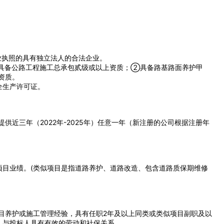
欢迎入驻供应商
业执照的具有独立法人的合法企业。
公司所在地
具备公路工程施工总承包贰级或以上资质；②具备路基路面养护甲
资质。
全生产许可证。
请选择省市
联系方式
供近三年（2022年-2025年）任意一年（新注册的公司根据注册年
填写联系电话后会有服务中心的
类似项目业绩。(类似项目是指道路养护、道路改造、包含道路质保期维修
立即入驻
目养护或施工管理经验，具有任职2年及以上同类或类似项目副职及以
，与投标人具有有效的劳动和社保关系。