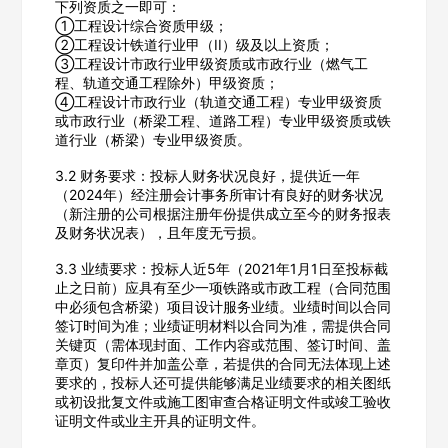
下列资质之一即可：
①工程设计综合资质甲级；
②工程设计铁道行业甲（II）级及以上资质；
③工程设计市政行业甲级资质或市政行业（燃气工
程、轨道交通工程除外）甲级资质；
④工程设计市政行业（轨道交通工程）专业甲级资质
或市政行业（桥梁工程、道路工程）专业甲级资质或铁
道行业（桥梁）专业甲级资质。
3.2 财务要求：投标人财务状况良好，提供近一年
（2024年）经注册会计事务所审计有良好的财务状况
（新注册的公司根据注册年份提供成立至今的财务报表
及财务状况表），且年度无亏损。
3.3 业绩要求：投标人近5年（2021年1月1日至投标截
止之日前）应具有至少一项铁路或市政工程（合同范围
中必须包含桥梁）项目设计服务业绩。业绩时间以合同
欢迎入驻供应商
ဆ
签订时间为准；业绩证明材料以合同为准，需提供合同
关键页（需体现封面、工作内容或范围、签订时间、盖
章页）复印件并加盖公章，若提供的合同无法体现上述
要求的，投标人还可提供能够满足业绩要求的相关图纸
或初设批复文件或施工图审查合格证明文件或竣工验收
证明文件或业主开具的证明文件。
公司名称