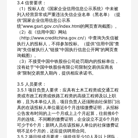
3.4 信誉要求：
（1）投标人在《国家企业信用信息公示系统》中未被
列入经营异常或严重违法失信企业名单（黑名单）（提
公司所在地
供“国家企业信用信息公示系
统”www.gsxt.gov.cn/index.html的网页查询截图）。
请选择省市
（2）在《信用中国》网站
（http://www.creditchina.gov.cn/）中查询为失信被
执行人的投标人，不得参加投标。（提供“信用中国”查
经办人
询“失信被执行人”链接“中国执行信息公开网”的网页查
询截图）。
（3）不接受中国中铁股份公司处罚期内的投标单位，
没有处于“中国中铁股份有限公司限制交易供应商名
联系方式
录”限制交易禁入期内，提供相应承诺书。
3.5 人员要求：
3.5.1 项目负责人要求：应具有土木工程类或交通工程
填写联系电话后会有服务中心的工作人员给您致电！
类或市政工程类或铁路工程类的高级工程师及以上职
称，且为本单位人员，项目负责人还须附由社保部门出
具的在该投标人单位最近6个月连续缴费证明，从招标
公告发布时间的上一个月或上上个月起算，往前推6个
月的连续、不间断的缴费证明，企业设立不足6个月的
立即入驻
可少于6个月；新聘人员在该投标人单位的社保缴费证
明不足6个月的，还应提供聘用合同。
3.5.2 项目组成员要求：须提供至少10人及以上团队，