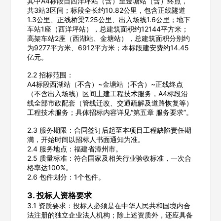
其中A4标段自西洋坪站（含）至金塘站（含）终点，
共3站3区间；标段全长约10.82公里，包含正线隧道
1.3公里、正线桥梁7.25公里、出入场线1.6公里；地下
车站1座（西洋坪站），总建筑面积约12144平方米；
高架车站2座（西湖站、金塘站），总建筑面积分别约
为9277平方米、6912平方米；本标段建安费约14.45
亿元。
2.2 招标范围：
A4标段西湖站（不含）~金塘站（不含）~正线终点
（不含出入场线）区间土建工程技术服务，A4标段沿
线全部市政配套（管线迁改、交通疏解及道路恢复等）
工程技术服务；具体招标内容详见“第五章 服务要求”。
2.3 服务期限：合同签订后起至本项目工程缺陷责任期
满，开始时间以招标人书面通知为准。
2.4 服务地点：福建省漳州市。
2.5 质量标准：符合国家及相关行业验收标准，一次合
格率达100%。
2.6 包件划分：1个包件。
3. 投标人资格要求
3.1 资质要求：投标人必须是在中华人民共和国境内合
法注册的独立企业法人机构；除上述资质外，还应具备