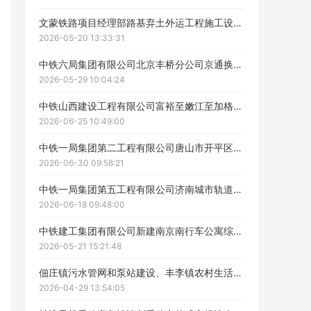
文蒙铁路项目经理部路基弃土外运工程施工设备租赁中标候选人公示
ဆ
2026-05-20 13:33:31
中铁六局集团有限公司北京丰桥分公司京通换梁项目挖掘机设备租赁招标（第二次）中标候选人公示
2026-05-29 10:04:24
中铁山西建设工程有限公司富裕至嫩江至加格达奇铁路改造工程机务设备采购项目二次招标中标候选人公示
2026-06-25 10:49:00
中铁一局集团第二工程有限公司唐山市开平区上村片区棚户区改造项目施工机械设备租赁中标公示
2026-06-30 09:58:21
中铁一局集团第五工程有限公司济南城市轨道交通6号线土建6工区项目机械设备租赁（汽车起重机、平板运输车）中标公示
2026-06-18 09:48:00
工作人员给您致电！
中铁建工集团有限公司新建南京南行车公寓综合楼工程项目厨房设备招标采购中标候选人公示
2026-05-21 15:21:48
佃庄镇污水管网和泵站建设、丰李镇农村生活污水收纳管网建设机械设备租赁中标候选人公示
2026-04-29 13:54:05