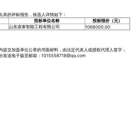
出具的评标报告，候选人详情如下：
欢迎入驻供应商
投标单位名称
投标报价（元）
山东凌泰智能工程有限公司
1068000.00
公司所在地
内提交加盖单位公章的书面材料，由法定代表人或授权代理人签字；
请选择省市
电子版至邮箱：1015558718@qq.com
联系方式
填写联系电话后会有服务中心的
立即入驻