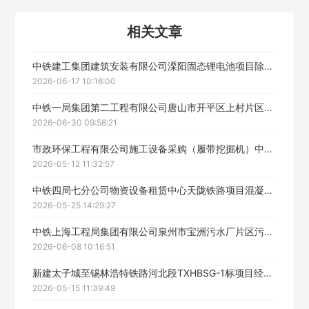
相关文章
填写联系电话后会有服务中心的工作人员给您致电！
中铁建工集团建筑安装有限公司溧阳固态锂电池项目除湿机采购竞争性谈判结果公示
2026-06-17 10:18:00
中铁一局集团第二工程有限公司唐山市开平区上村片区棚户区改造项目施工机械设备租赁中标公示
立即入驻
2026-06-30 09:58:21
市政环保工程有限公司施工设备采购（履带挖掘机）中标候选人公示
2026-05-12 11:32:57
中铁四局七分公司物资设备租赁中心天陇铁路项目混凝土罐车租赁（三次）招标中标候选人公示
2026-05-25 14:29:27
中铁上海工程局集团有限公司泉州市宝洲污水厂片区污水提质增效工程设备采购及安装项目中标候选人公示
2026-06-08 10:16:51
新建太子城至锡林浩特铁路河北段TXHBSG-1标项目经理部设备租赁中标候选人公示
2026-05-15 11:39:49