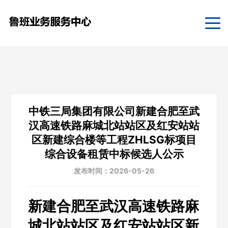
中铁三局集团有限公司新建合肥至武
汉高速铁路麻城北站站区及红安站站
区新建综合楼等工程ZHLSG标项目
综合设备租赁中标候选人公示
发布时间：2026-05-26
新建合肥至武汉高速铁路麻
城北站站区及红安站站区新