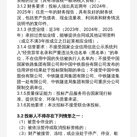
资格的企业（具有增值税一般纳税人资格）。
3.1.2 财务要求：投标人须出具近两年（2024年、
2025年）任意一年的财务报告，具有良好的财务状
况，包括资产负债表、现金流量表、利润表和财务情况
说明书的复印件。
3.1.3 供货业绩：近3年（2023年、2024年、2025
年）承担过类似业绩，能够提供合同或其他证明资料
（成立不满3年按成立之日起算相应业绩）。
3.1.4 信誉要求：不接受国家企业信用信息公示系统列
入“经营异常名录和严重违法失信名单（黑名单）”的单
位，不在信用中国的失信被执行人名单内；不接受中国
国家铁路集团有限公司和中国中铁股份有限公司发布的
信用评价结果处于投标限制期的单位；不接受中国中铁
股份有限公司、中铁隧道局集团有限公司、中铁隧道集
欢迎入驻供应商
ဆ
团一处有限公司、中铁隧道局集团有限公司重庆分公司
限制交易单位。
3.1.5质量保证能力：投标产品服务符合国家现行标
准。提供安全、环保与质量承诺。
3.1.6其他要求：本次招标不接受联合体投标。
公司名称
3.2 投标人不得存在下列情形之一：
（1）被责令停业的；
（2）被依法暂停或取消投标资格的；
（3）财产被接管、冻结，或企业处于停产、停业、歇
公司所在地