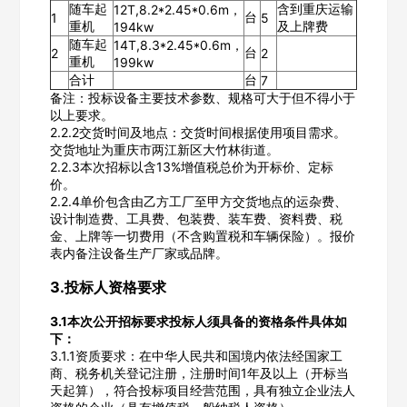
随车起
含到重庆运输
12T,8.2*2.45*0.6m，
台
1
5
重机
及上牌费
194kw
随车起
14T,8.3*2.45*0.6m，
台
2
2
重机
199kw
合计
台
7
备注：投标设备主要技术参数、规格可大于但不得小于
以上要求。
2.2.2交货时间及地点：交货时间根据使用项目需求。
交货地址为重庆市两江新区大竹林街道。
2.2.3本次招标以含13%增值税总价为开标价、定标
价。
2.2.4单价包含由乙方工厂至甲方交货地点的运杂费、
设计制造费、工具费、包装费、装车费、资料费、税
金、上牌等一切费用（不含购置税和车辆保险）。报价
表内备注设备生产厂家或品牌。
3.投标人资格要求
3.1本次公开招标要求投标人须具备的资格条件具体如
下：
3.1.1资质要求：在中华人民共和国境内依法经国家工
商、税务机关登记注册，注册时间1年及以上（开标当
天起算），符合投标项目经营范围，具有独立企业法人