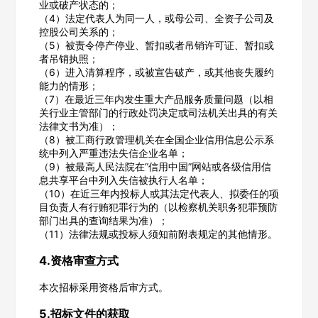
业或破产状态的；
（4）法定代表人为同一人，或母公司、全资子公司及
请选择省市
控股公司关系的；
（5）被责令停产停业、暂扣或者吊销许可证、暂扣或
经办人
者吊销执照；
（6）进入清算程序，或被宣告破产，或其他丧失履约
能力的情形；
（7）在最近三年内发生重大产品服务质量问题（以相
关行业主管部门的行政处罚决定或司法机关出具的有关
联系方式
法律文书为准）；
（8）被工商行政管理机关在全国企业信用信息公示系
统中列入严重违法失信企业名单；
填写联系电话后会有服务中心的工作人员给您致电！
（9）被最高人民法院在“信用中国”网站或各级信用信
息共享平台中列入失信被执行人名单；
（10）在近三年内投标人或其法定代表人、拟委任的项
目负责人有行贿犯罪行为的（以检察机关职务犯罪预防
部门出具的查询结果为准）；
（11）法律法规或投标人须知前附表规定的其他情形。
立即入驻
4.资格审查方式
本次招标采用资格后审方式。
5.招标文件的获取