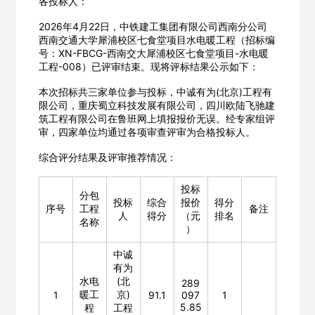
各投标人：
2026年4月22日，中铁建工集团有限公司西南分公司
西南交通大学犀浦校区七食堂项目水电暖工程（招标编
号：XN-FBCG-西南交大犀浦校区七食堂项目-水电暖
工程-008）已评审结束。现将评标结果公示如下：
本次招标共三家单位参与投标，中诚有为(北京)工程有
限公司，重庆蜀立科技发展有限公司，四川欧陆飞驰建
筑工程有限公司在鲁班网上填报报价无误。经专家组评
审，四家单位均通过各项审查评审为合格投标人。
综合评分结果及评审推荐情况：
投标
分包
投标
综合
报价
得分
序号
工程
备注
人
得分
（元
排名
名称
）
中诚
有为
水电
(北
289
暖工
京)
1
91.1
097
1
5.85
程
工程