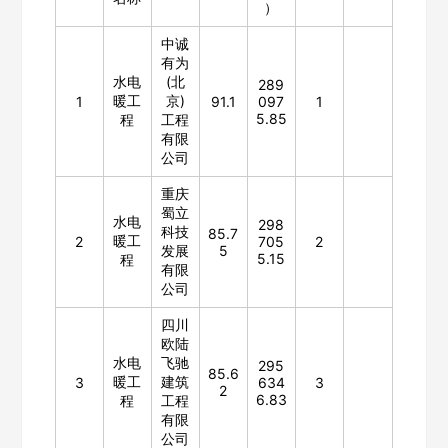
）
中诚
欢迎入驻供应商
ဆ
有为
水电
(北
289
暖工
京)
1
91.1
097
1
5.85
程
工程
有限
公司
公司名称
重庆
蜀立
水电
298
科技
85.7
暖工
2
705
2
公司所在地
发展
5
5.15
程
有限
请选择省市
公司
四川
经办人
欧陆
水电
飞驰
295
85.6
暖工
建筑
3
634
3
2
6.83
程
工程
联系方式
有限
公司