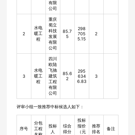
有限
公司
重庆
蜀立
水电
298
科技
85.7
暖工
2
705
2
发展
5
5.15
程
有限
公司
四川
欧陆
水电
飞驰
295
85.6
暖工
建筑
3
634
3
2
6.83
程
工程
有限
公司
评审小组一致推荐中标候选人如下：
投标
分包
投标
综合
报价
推荐
序号
工程
备注
人
得分
（元
排名
名称