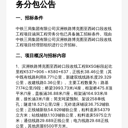
务分包公告
一、招标条件
中铁三局集团有限公司滨洲铁路博克图至西岭口段改线
工程项目涵洞工程劳务分包已具备施工招标条件。现由
中铁三局集团有限公司滨洲铁路博克图至西岭口段改线
工程项目经理部组织进行公开招标。
二、项目概况与招标内容
1、滨洲铁路博克图至西岭口段改线工程BXSG标段起讫
里程K537+906～K580+637，正线长38.46公里（其
中既有线路利用8.771公里，新建双线线路长度29.329
公里，改建线路0.36公里）。主要工程数量为：路基
7.174公里/9段；桥梁3993.73米/4座，框架桥475.8顶
平米/1座，盖板涵36.88米/1座，框架涵164.93米/8
座，接长涵3米/1座；简支吨梁预制、架设258单线
孔；隧道18.521公里/2座；无砟道床铺设36.752铺轨
公里；正线铺新轨54.926铺轨公里，粒料道床54379
立方米；站线铺轨1.103铺轨公里，粒料道床5975立方
米；通信线路29.689正线公里；电力线路29.68正线
公里，其他房屋6500平方米。