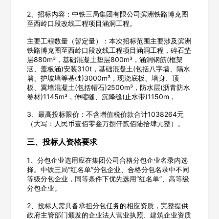
2、招标内容：中铁三局集团有限公司滨洲铁路博克图
至西岭口段改线工程项目涵洞工程。
主要工程数量（暂定量）：本次招标范围主要涉及滨洲
铁路博克图至西岭口段改线工程项目涵洞工程，碎石垫
层880m³，基础混凝土垫层800m³，涵洞钢筋(框架
涵、盖板涵)安装310t，基础混凝土(包括八字墙、隔水
墙、护坡墙等基础)3000m³，现浇底板、墙身、顶
板、翼墙混凝土(包括帽石)2500m³，防水层(沥青防水
卷材)1145m³，伸缩缝、沉降缝(止水带)1150m，
3、最高投标限价：不含增值税价款合计1038264元
（大写：人民币壹佰零叁万捌仟贰佰陆拾肆元整）。
三、投标人资格要求
1、分包企业选用应在集团公司合格分包企业名录内选
择。中铁三局“红名单”分包企业、合格分包名录中不同
等级分包企业，同等条件下优先选用“红名单”、高等级
分包企业。
2、投标人需具备承担分包任务的相应资质，完整提供
政府主管部门颁发的企业法人营业执照、建筑企业资质