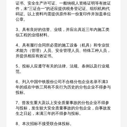
证书、安全生产许可证、一般纳税人资格证明等有效证
件，未“三证合一”的还应提供税务登记证、组织机构代
欢迎入驻供应商
ဆ
码证。以上资料均需提供原件和一份复印件并加盖单位
公章。
3、具有良好的信誉、业绩，并应出具近三年内施工类
似工程的业绩材料。
公司名称
4、具有履行合同所必需的施工设备（机具）和专业技
术能力（管理）人员、安全管理人员、特殊工种人员，
并提供相应有效证书。
公司所在地
5、投标人应遵守有关的法律、法规、条例以及行业规
范。
请选择省市
6、列入中国中铁股份公司不合格分包企业名录不满3
年的或在中铁三局有不良行为历史的分包企业不得参与
经办人
投标。
7、曾发生重大及以上安全质量事故的分包企业不得参
与投标，发生较大安全质量事故的分包企业，自事故发
生之日起，未满三年的不得参与投标。
联系方式
8、本次招标不接受联合体投标。